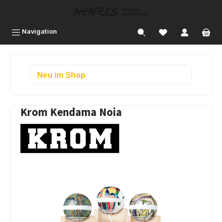
inhalt springen
Navigation
Neu im Shop
Krom Kendama Noia