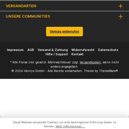
VERSANDARTEN
UNSERE COMMUNITIES
Vertrag widerrufen
Impressum
AGB
Versand & Zahlung
Widerrufsrecht
Datenschutz
Hilfe / Support
Kontakt
* Alle Preise inkl. gesetzl. Mehrwertsteuer zzgl.
Versandkosten
, wenn nicht
anders angegeben.
© 2026 Henrys GmbH - Alle Rechte vorbehalten. Theme by
ThemeWare®
Diese Website verwendet Cookies, um eine bestmögliche Erfahrung bieten zu
können.
Mehr Informationen ...