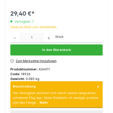
29,40 €*
Verfügbar: 7
Preise inkl. MwSt. zzgl. Versandkosten
Anzahl
Stück
In den Warenkorb
Zum Merkzettel hinzufügen
Produktnummer:
A04011
Code:
18926
Gewicht:
0.085 kg
Beschreibung
Der Aboriginal zeichnet sich durch seinen langsamen,
schweren Flug aus. Seine Rückkehr ist weniger präzise
und das Fange…
Mehr