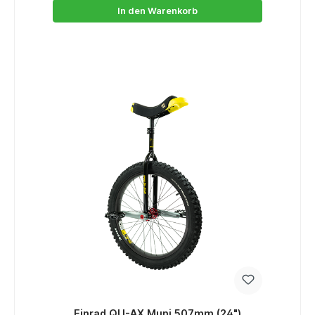
In den Warenkorb
Einrad QU-AX Muni 507mm (24")