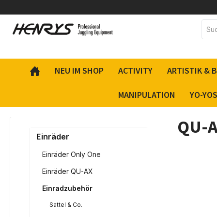
inhalt springen
NEU IM SHOP
ACTIVITY
ARTISTIK & 
MANIPULATION
YO-YO
QU-A
Einräder
Einräder Only One
Einräder QU-AX
Einradzubehör
Sattel & Co.