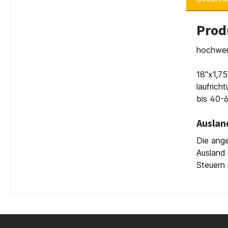
Prod
hochwer
18"x1,7
laufric
bis 40-6
Auslan
Die ange
Ausland 
Steuern 