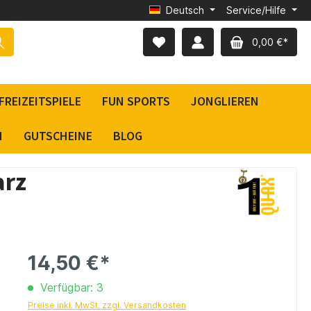
Deutsch
Service/Hilfe
0,00 €*
FREIZEITSPIELE
FUN SPORTS
JONGLIEREN
N
GUTSCHEINE
BLOG
arz
14,50 €*
Verfügbar: 3
Preise inkl. MwSt. zzgl. Versandkosten