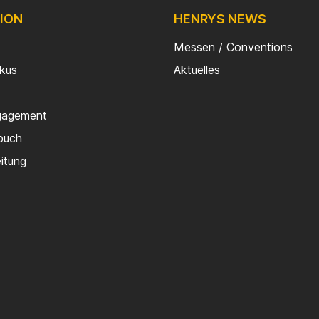
ION
HENRYS NEWS
Messen / Conventions
rkus
Aktuelles
gagement
buch
eitung