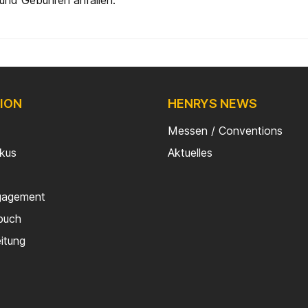
und Gebühren anfallen.
ION
HENRYS NEWS
Messen / Conventions
rkus
Aktuelles
gagement
buch
eitung