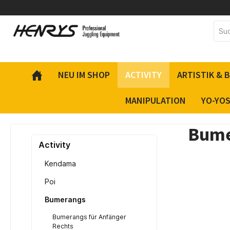
inhalt springen
NEU IM SHOP
ACTIVITY
ARTISTIK & 
MANIPULATION
YO-YO
Bume
Activity
Kendama
Poi
Bumerangs
Bumerangs für Anfänger
Rechts