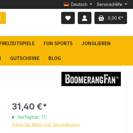
Deutsch
Service/Hilfe
0,00 €*
FREIZEITSPIELE
FUN SPORTS
JONGLIEREN
N
GUTSCHEINE
BLOG
31,40 €*
Verfügbar: 15
Preise inkl. MwSt. zzgl. Versandkosten