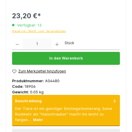
23,20 €*
Verfügbar: 13
Preise inkl. MwSt. zzgl. Versandkosten
Anzahl
Stück
In den Warenkorb
Zum Merkzettel hinzufügen
Produktnummer:
A04480
Code:
18906
Gewicht:
0.05 kg
Beschreibung
Der Tiara ist ein günstiger Einsteigerbumerang. Seine
Rückkehr als "Hubschrauber" macht ihn leicht zu
fangen.…
Mehr