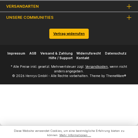
VERSANDARTEN
UNSERE COMMUNITIES
Vertrag widerrufen
Impressum
AGB
Versand & Zahlung
Widerrufsrecht
Datenschutz
Hilfe / Support
Kontakt
* Alle Preise inkl. gesetzl. Mehrwertsteuer zzgl.
Versandkosten
, wenn nicht
anders angegeben.
© 2026 Henrys GmbH - Alle Rechte vorbehalten. Theme by
ThemeWare®
Diese Website verwendet Cookies, um eine bestmögliche Erfahrung bieten zu
können.
Mehr Informationen ...