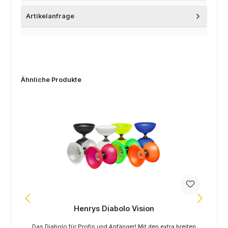
Artikelanfrage
Ähnliche Produkte
-
Henrys Diabolo Vision
Das Diabolo für Profis und Anfänger! Mit den extra breiten
Das