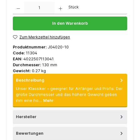
Anzahl
Stück
In den Warenkorb
Zum Merkzettel hinzufügen
Produktnummer:
J04020-10
Code:
11304
EAN:
4022507113041
Durchmesser:
130 mm
Gewicht:
0.27 kg
Beschreibung
Unser Klassiker – geeignet für Anfänger und Profis. Der
große Durchmesser und das höhere Gewicht geben
ihm eine ho…
Mehr
Hersteller
Bewertungen