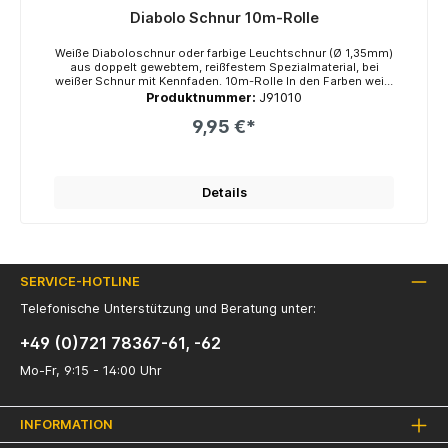
Diabolo Schnur 10m-Rolle
ei
Weiße Diaboloschnur oder farbige Leuchtschnur (Ø 1,35mm)
Weiß
 die
aus doppelt gewebtem, reißfestem Spezialmaterial, bei
au
weißer Schnur mit Kennfaden. 10m-Rolle In den Farben weiß,
weißer Sc
er
gelb und rot. Marke: Henrys
Produktnummer:
J91010
9,95 €*
ahr
nen
Details
ton
SERVICE-HOTLINE
Telefonische Unterstützung und Beratung unter:
+49 (0)721 78367-61, -62
Mo-Fr, 9:15 - 14:00 Uhr
INFORMATION