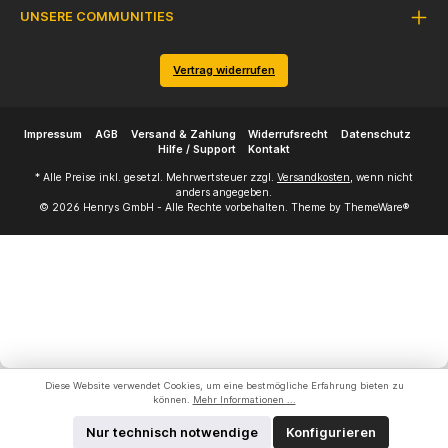
UNSERE COMMUNITIES
Vertrag widerrufen
Impressum
AGB
Versand & Zahlung
Widerrufsrecht
Datenschutz
Hilfe / Support
Kontakt
* Alle Preise inkl. gesetzl. Mehrwertsteuer zzgl.
Versandkosten
, wenn nicht
anders angegeben.
© 2026 Henrys GmbH - Alle Rechte vorbehalten. Theme by
ThemeWare®
Diese Website verwendet Cookies, um eine bestmögliche Erfahrung bieten zu
können.
Mehr Informationen ...
Nur technisch notwendige
Konfigurieren