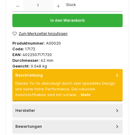
Anzahl
Stück
In den Warenkorb
Zum Merkzettel hinzufügen
Produktnummer:
A00020
Code:
17172
EAN:
4022507171720
Durchmesser:
62 mm
Gewicht:
0.048 kg
Beschreibung
Dieses Yo-Yo überzeugt durch sein spezielles Design
und seine hohe Performance. Die robusten
Kunststoffnaben sind mit schwar…
Mehr
Hersteller
Bewertungen