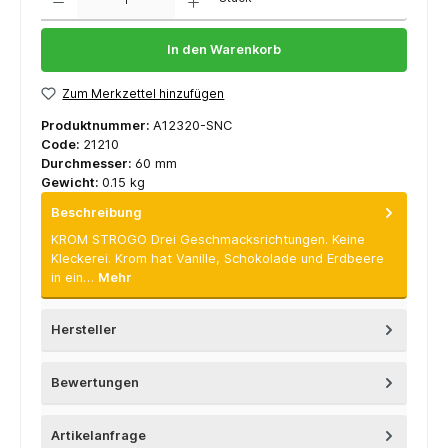
In den Warenkorb
Zum Merkzettel hinzufügen
Produktnummer:
A12320-SNC
Code:
21210
Durchmesser:
60 mm
Gewicht:
0.15 kg
Beschreibung
KROM STROGO Drei Geschmacksrichtungen. Keine
Kleckerei. Krom hat Vanille, Schokolade und Erdbeere
in ein…
Mehr
Hersteller
Bewertungen
Artikelanfrage