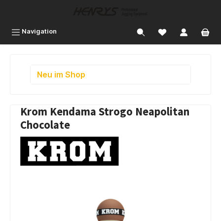
inhalt springen
Navigation
Neu im Shop
Krom Kendama Strogo Neapolitan
Chocolate