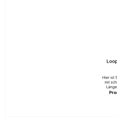
Loop
Hier ist
mit schlanke
Länge
Carbon
Pro
Loop-Keule! Durch den Carbonst
allerdi
175g! Bei dieser Version verwenden wir
unseren n
nach ein