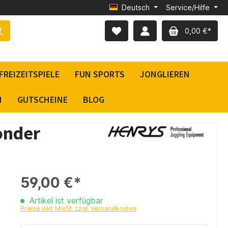
Deutsch
Service/Hilfe
0,00 €*
FREIZEITSPIELE
FUN SPORTS
JONGLIEREN
N
GUTSCHEINE
BLOG
onder
59,00 €*
Artikel ist verfügbar
Preise inkl. MwSt. zzgl. Versandkosten