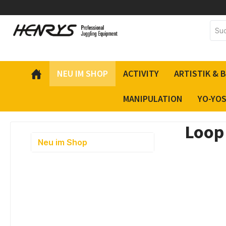
inhalt springen
NEU IM SHOP
ACTIVITY
ARTISTIK & 
MANIPULATION
YO-YO
Loop
Neu im Shop