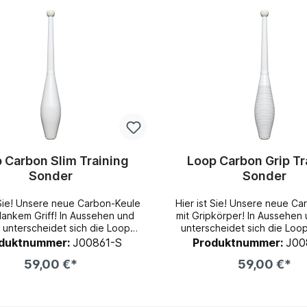
 Carbon Slim Training
Loop Carbon Grip Tr
Sonder
Sonder
 Sie! Unsere neue Carbon-Keule
Hier ist Sie! Unsere neue C
m Griff! In Aussehen und
mit Gripkörper! In Aussehen und Länge
 unterscheidet sich die Loop
unterscheidet sich die Loo
-Keule kaum von der Standard
Keule kaum von der Stand
duktnummer:
J00861-S
Produktnummer:
J00
ab ist sie
Keule! Durch den Carbonstab ist sie
59,00 €*
59,00 €*
ngs viel leichter und wiegt nur
allerdings viel leichter und
175g! Das Carbonrohr ist dabei von
euen schlanken Griff "Slim", der,
einem Foamschlauch und
er kurzen Verjüngung, über die
Schutzfolie geschützt, was