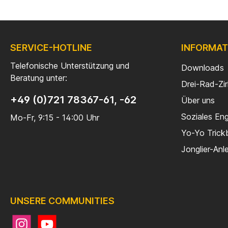
ganze L
Griffe nur am
Numbersju
Carb
Foamsc
SERVICE-HOTLINE
INFORMAT
geschüt
macht! A
Telefonische Unterstützung und
Downloads
unter b
Beratung unter:
Bei
Drei-Rad-Zi
kosten
werd
+49 (0)721 78367-61, -62
Über uns
Conventi
Knobs un
Soziales En
Mo-Fr, 9:15 - 14:00 Uhr
natürli
Yo-Yo Trick
Diese Va
Die 
Jonglier-Anl
Standard
Spaß 
e
Sonderan
UNSERE COMMUNITIES