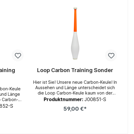
aining
Loop Carbon Training Sonder
Hier ist Sie! Unsere neue Carbon-Keule! In
Aussehen und Länge unterscheidet sich
arbon-Keule
die Loop Carbon-Keule kaum von der
Standard Loop-Keule! Durch den
Produktnummer:
J00851-S
p Carbon-
Carbonstab ist sie allerdings viel leichter
ard Loop-
852-S
59,00 €*
und wiegt nur 175g! Das Carbonrohr ist
dabei von einem Foamschlauch und einer
 wiegt nur
Schutzfolie geschützt, was den Stab
noch stabiler macht! Aber Vorsicht: Auch
 einer
Carbon kann unter bestimmten
 den Stab