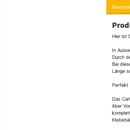
Beschre
Prod
Hier ist
In Auss
Durch de
Bei dies
Länge so
Perfekt 
Das Carb
Aber Vo
komplet
Klebebän