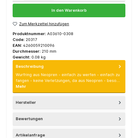
In den Warenkorb
Zum Merkzettel hinzufügen
Produktnummer:
A03610-0308
Code:
20317
EAN:
4260059210096
Durchmesser:
210 mm
Gewicht:
0.08 kg
Beschreibung
Wurfring aus Neopren - einfach zu werfen - einfach zu
fangen - keine Verletzungen, da aus Neopren - beso…
Mehr
Hersteller
Bewertungen
Artikelanfrage