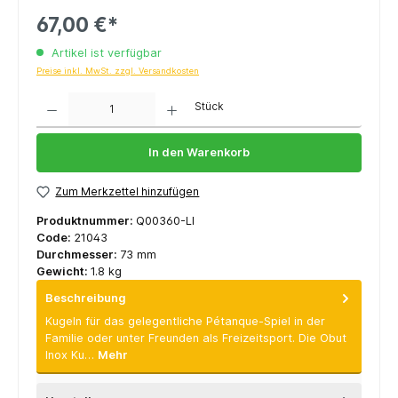
67,00 €*
Artikel ist verfügbar
Preise inkl. MwSt. zzgl. Versandkosten
Anzahl
Stück
In den Warenkorb
Zum Merkzettel hinzufügen
Produktnummer:
Q00360-LI
Code:
21043
Durchmesser:
73 mm
Gewicht:
1.8 kg
Beschreibung
Kugeln für das gelegentliche Pétanque-Spiel in der
Familie oder unter Freunden als Freizeitsport. Die Obut
Inox Ku…
Mehr