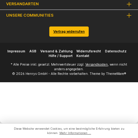
VERSANDARTEN
UNSERE COMMUNITIES
Vertrag widerrufen
Impressum
AGB
Versand & Zahlung
Widerrufsrecht
Datenschutz
Hilfe / Support
Kontakt
* Alle Preise inkl. gesetzl. Mehrwertsteuer zzgl.
Versandkosten
, wenn nicht
anders angegeben.
© 2026 Henrys GmbH - Alle Rechte vorbehalten. Theme by
ThemeWare®
Diese Website verwendet Cookies, um eine bestmögliche Erfahrung bieten zu
können.
Mehr Informationen ...