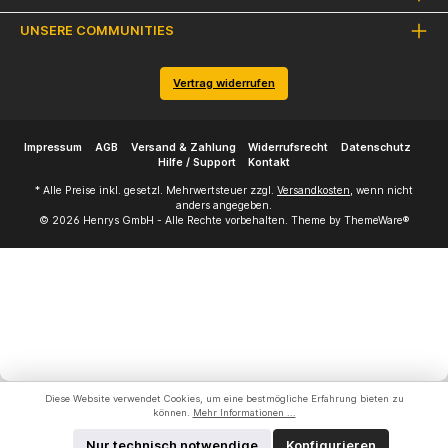
UNSERE COMMUNITIES
Vertrag widerrufen
Impressum
AGB
Versand & Zahlung
Widerrufsrecht
Datenschutz
Hilfe / Support
Kontakt
* Alle Preise inkl. gesetzl. Mehrwertsteuer zzgl.
Versandkosten
, wenn nicht
anders angegeben.
© 2026 Henrys GmbH - Alle Rechte vorbehalten. Theme by
ThemeWare®
Diese Website verwendet Cookies, um eine bestmögliche Erfahrung bieten zu
können.
Mehr Informationen ...
Nur technisch notwendige
Konfigurieren