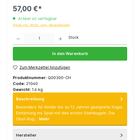
57,00 €*
Artikel ist verfügbar
Preise inkl. MwSt. zzgl. Versandkosten
Anzahl
Stück
In den Warenkorb
Zum Merkzettel hinzufügen
Produktnummer:
Q00300-CH
Code:
21040
Gewicht:
1.6 kg
Beschreibung
Besonders für Kinder bis zu 12 Jahren geeignete Kugel.
Einführung ins Spiel mit den ersten Stahlkugeln. Die
Obut-Kug…
Mehr
Hersteller