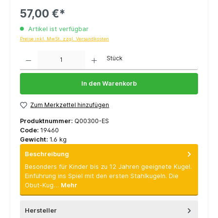
57,00 €*
Artikel ist verfügbar
Preise inkl. MwSt. zzgl. Versandkosten
Anzahl
Stück
In den Warenkorb
Zum Merkzettel hinzufügen
Produktnummer:
Q00300-ES
Code:
19460
Gewicht:
1.6 kg
Beschreibung
Besonders für Kinder bis zu 12 Jahren geeignete Kugel.
Einführung ins Spiel mit den ersten Stahlkugeln. Die
Obut-Kug…
Mehr
Hersteller