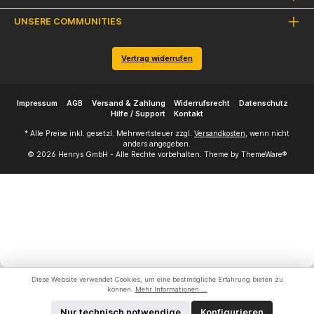
UNSERE COMMUNITIES
Vertrag widerrufen
Impressum
AGB
Versand & Zahlung
Widerrufsrecht
Datenschutz
Hilfe / Support
Kontakt
* Alle Preise inkl. gesetzl. Mehrwertsteuer zzgl.
Versandkosten
, wenn nicht
anders angegeben.
© 2026 Henrys GmbH - Alle Rechte vorbehalten. Theme by
ThemeWare®
Diese Website verwendet Cookies, um eine bestmögliche Erfahrung bieten zu
können.
Mehr Informationen ...
Nur technisch notwendige
Konfigurieren