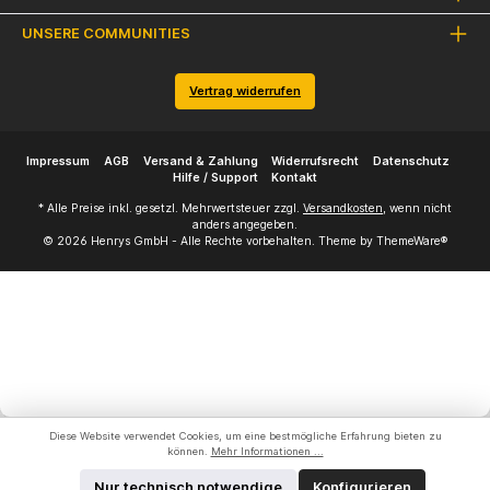
UNSERE COMMUNITIES
Vertrag widerrufen
Impressum
AGB
Versand & Zahlung
Widerrufsrecht
Datenschutz
Hilfe / Support
Kontakt
* Alle Preise inkl. gesetzl. Mehrwertsteuer zzgl.
Versandkosten
, wenn nicht
anders angegeben.
© 2026 Henrys GmbH - Alle Rechte vorbehalten. Theme by
ThemeWare®
Diese Website verwendet Cookies, um eine bestmögliche Erfahrung bieten zu
können.
Mehr Informationen ...
Nur technisch notwendige
Konfigurieren