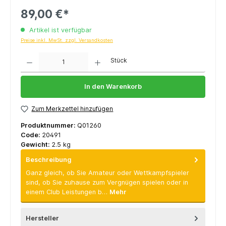
89,00 €*
Artikel ist verfügbar
Preise inkl. MwSt. zzgl. Versandkosten
Anzahl
Stück
In den Warenkorb
Zum Merkzettel hinzufügen
Produktnummer:
Q01260
Code:
20491
Gewicht:
2.5 kg
Beschreibung
Ganz gleich, ob Sie Amateur oder Wettkampfspieler
sind, ob Sie zuhause zum Vergnügen spielen oder in
einem Club Leistungen b…
Mehr
Hersteller