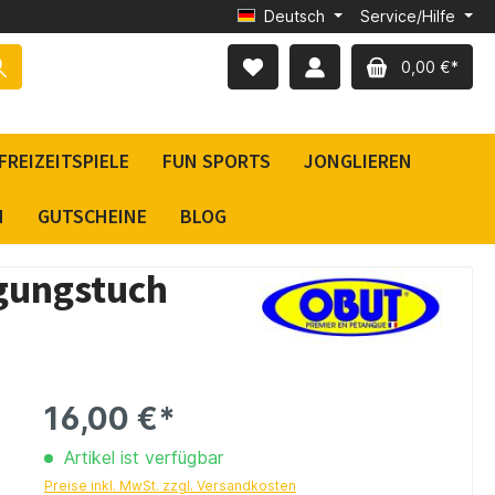
Deutsch
Service/Hilfe
0,00 €*
FREIZEITSPIELE
FUN SPORTS
JONGLIEREN
N
GUTSCHEINE
BLOG
igungstuch
16,00 €*
Artikel ist verfügbar
Preise inkl. MwSt. zzgl. Versandkosten