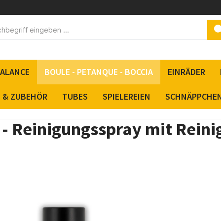
BALANCE
BOULE - PETANQUE - BOCCIA
EINRÄDER
S & ZUBEHÖR
TUBES
SPIELEREIEN
SCHNÄPPCHE
 - Reinigungsspray mit Rein