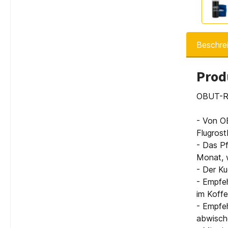
Beschre
Prod
OBUT-Re
- Von OB
Flugrost
- Das Pf
Monat, 
- Der Ku
- Empfeh
im Koff
- Empfe
abwisch