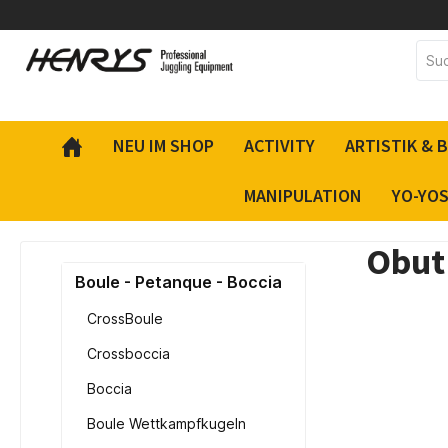
inhalt springen
NEU IM SHOP
ACTIVITY
ARTISTIK & 
MANIPULATION
YO-YO
Obut
Boule - Petanque - Boccia
CrossBoule
Crossboccia
Boccia
Boule Wettkampfkugeln