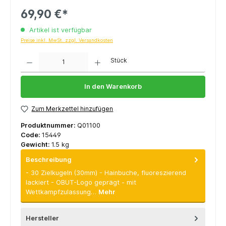
69,90 €*
Artikel ist verfügbar
Preise inkl. MwSt. zzgl. Versandkosten
Anzahl
Stück
In den Warenkorb
Zum Merkzettel hinzufügen
Produktnummer:
Q01100
Code:
15449
Gewicht:
1.5 kg
Beschreibung
- 30 Zielkugeln (30mm) - Hainbuche, fluoreszierend
lackiert - OBUT-Logo geprägt - mit
Wettkampfzulassung…
Mehr
Hersteller