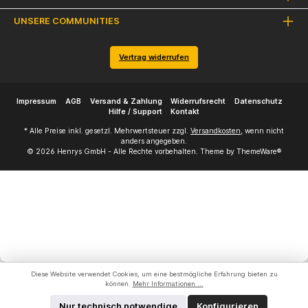
UNSERE COMMUNITIES
Vertrag widerrufen
Impressum
AGB
Versand & Zahlung
Widerrufsrecht
Datenschutz
Hilfe / Support
Kontakt
* Alle Preise inkl. gesetzl. Mehrwertsteuer zzgl.
Versandkosten
, wenn nicht
anders angegeben.
© 2026 Henrys GmbH - Alle Rechte vorbehalten. Theme by
ThemeWare®
Diese Website verwendet Cookies, um eine bestmögliche Erfahrung bieten zu
können.
Mehr Informationen ...
Nur technisch notwendige
Konfigurieren