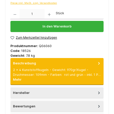
Preise inkl. MwSt. zzgl. Versandkosten
Anzahl
Stück
In den Warenkorb
Zum Merkzettel hinzufügen
Produktnummer:
Q06060
Code:
18526
Gewicht:
7.8 kg
Beschreibung
2 x 4 Kunststoffkugeln - Gewicht: 970gr/Kugel -
Druchmesser: 109mm - Farben: rot und grün - inkl. 1 P…
Mehr
Hersteller
Bewertungen