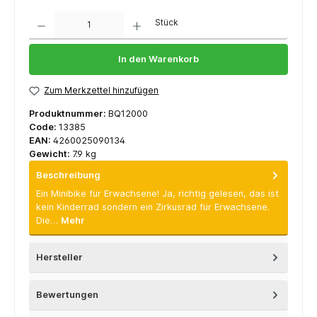
Anzahl
Stück
In den Warenkorb
Zum Merkzettel hinzufügen
Produktnummer:
BQ12000
Code:
13385
EAN:
4260025090134
Gewicht:
7.9 kg
Beschreibung
Ein Minibike für Erwachsene! Ja, richtig gelesen, das ist
kein Kinderrad sondern ein Zirkusrad für Erwachsene.
Die…
Mehr
Hersteller
Bewertungen