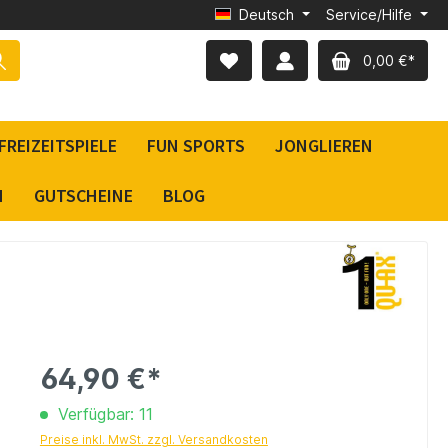
Deutsch
Service/Hilfe
0,00 €*
FREIZEITSPIELE
FUN SPORTS
JONGLIEREN
N
GUTSCHEINE
BLOG
64,90 €*
Verfügbar: 11
Preise inkl. MwSt. zzgl. Versandkosten