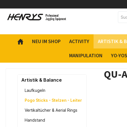
inhalt springen
NEU IM SHOP
ACTIVITY
ARTISTIK & 
MANIPULATION
YO-YO
QU-A
Artistik & Balance
Laufkugeln
Pogo Sticks - Stelzen - Leiter
Vertikaltücher & Aerial Rings
Handstand