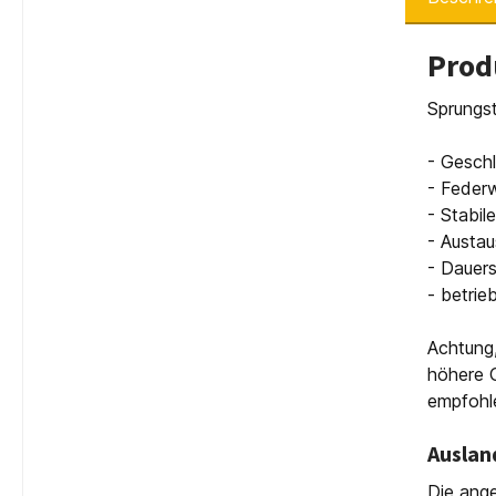
Prod
Sprungst
- Gesch
- Feder
- Stabi
- Austa
- Dauers
- betrie
Achtung,
höhere G
empfohl
Auslan
Die ange