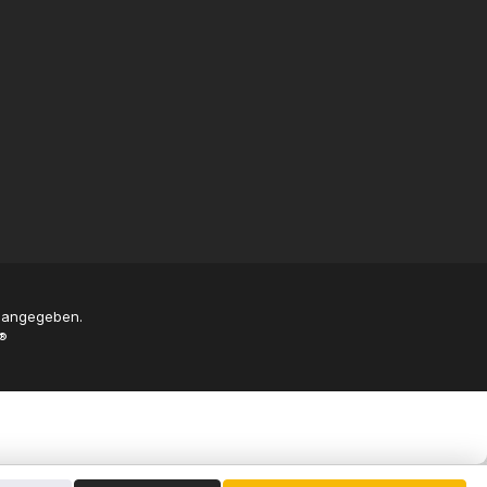
s angegeben.
®