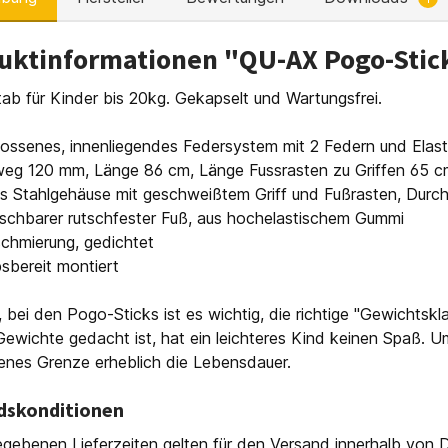
uktinformationen "QU-AX Pogo-Stic
ab für Kinder bis 20kg. Gekapselt und Wartungsfrei.
lossenes, innenliegendes Federsystem mit 2 Federn und Ela
weg 120 mm, Länge 86 cm, Länge Fussrasten zu Griffen 65 
les Stahlgehäuse mit geschweißtem Griff und Fußrasten, Dur
uschbarer rutschfester Fuß, aus hochelastischem Gummi
chmierung, gedichtet
bsbereit montiert
 bei den Pogo-Sticks ist es wichtig, die richtige "Gewichtsk
ewichte gedacht ist, hat ein leichteres Kind keinen Spaß. 
enes Grenze erheblich die Lebensdauer.
dskonditionen
gebenen Lieferzeiten gelten für den Versand innerhalb von D