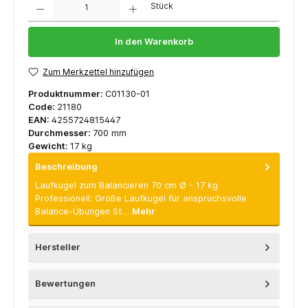
Stück
In den Warenkorb
Zum Merkzettel hinzufügen
Produktnummer:
C01130-01
Code:
21180
EAN:
4255724815447
Durchmesser:
700 mm
Gewicht:
17 kg
Beschreibung
Laufkugel zum Balancieren 70 cm Ø - 17 kg
Professionell: Große Laufkugel für anspruchsvolle
Balance-Übungen St…
Mehr
Hersteller
Bewertungen