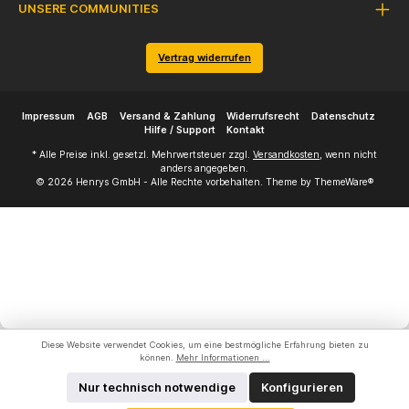
UNSERE COMMUNITIES
Vertrag widerrufen
Impressum
AGB
Versand & Zahlung
Widerrufsrecht
Datenschutz
Hilfe / Support
Kontakt
* Alle Preise inkl. gesetzl. Mehrwertsteuer zzgl.
Versandkosten
, wenn nicht
anders angegeben.
© 2026 Henrys GmbH - Alle Rechte vorbehalten. Theme by
ThemeWare®
Diese Website verwendet Cookies, um eine bestmögliche Erfahrung bieten zu
können.
Mehr Informationen ...
Nur technisch notwendige
Konfigurieren