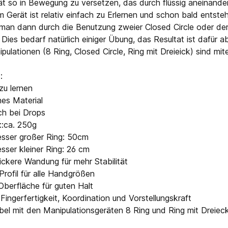
t so in Bewegung zu versetzen, das durch flüssig aneinanderg
m Gerät ist relativ einfach zu Erlernen und schon bald entsteh
 man dann durch die Benutzung zweier Closed Circle oder de
 Dies bedarf natürlich einiger Übung, das Resultat ist dafür a
ipulationen (8 Ring, Closed Circle, Ring mit Dreieick) sind mi
:
zu lernen
hes Material
ch bei Drops
::ca. 250g
sser großer Ring: 50cm
ser kleiner Ring: 26 cm
ckere Wandung für mehr Stabilität
rofil für alle Handgrößen
berfläche für guten Halt
 Fingerfertigkeit, Koordination und Vorstellungskraft
el mit den Manipulationsgeräten 8 Ring und Ring mit Dreiec