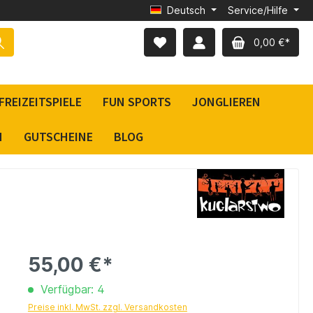
Deutsch
Service/Hilfe
0,00 €*
FREIZEITSPIELE
FUN SPORTS
JONGLIEREN
N
GUTSCHEINE
BLOG
55,00 €*
Verfügbar: 4
Preise inkl. MwSt. zzgl. Versandkosten