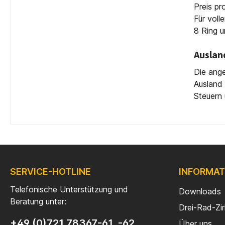
Preis pr
Für voll
8 Ring u
Auslan
Die ange
Ausland 
Steuern 
SERVICE-HOTLINE
INFORMAT
Telefonische Unterstützung und
Downloads
Beratung unter:
Drei-Rad-Zi
+49 (0)721 78367-61, -62
Über uns