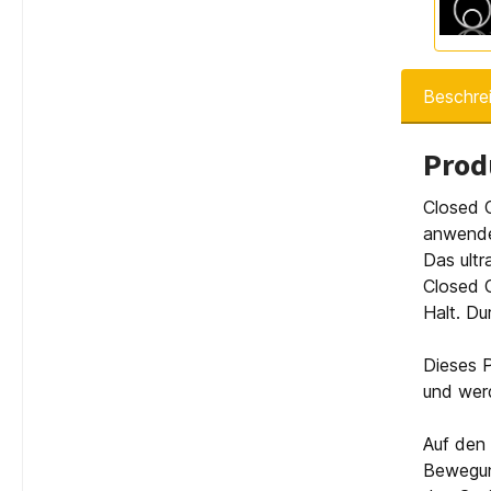
Beschre
Prod
Closed C
anwender
Das ultr
Closed C
Halt. Du
Dieses P
und werd
Auf den 
Bewegung