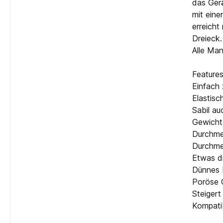
das Gerä
mit eine
erreicht
Dreieck.
Alle Man
Features
Einfach 
Elastisc
Sabil au
Gewicht
Durchme
Durchmes
Etwas di
Dünnes P
Poröse O
Steigert
Kompatib