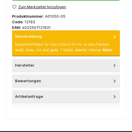
Zum Merkzettel hinzufügen
Produktnummer:
A01050-05
Code:
12183
EAN:
4022507121831
Beschreibung
Kunststoffnabe für das Cobra-Yo-Yo. In den Farben
weiß, blau, rot und gelb. 1 Stück. Marke: Henrys
Mehr
Hersteller
Bewertungen
Artikelanfrage